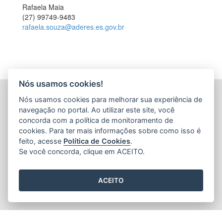
Rafaela Maia
(27) 99749-9483
rafaela.souza@aderes.es.gov.br
Nós usamos cookies!
AGÊNCIA DE DESENVOLVIMENTO DAS MICRO E
Nós usamos cookies para melhorar sua experiência de
PEQUENAS EMPRESAS E DO EMPREENDEDORISMO
navegação no portal. Ao utilizar este site, você
(ADERES)
concorda com a política de monitoramento de
Av. Nossa Sra. da Penha, 714 - Edifício RS Trade Tower - 5º
cookies. Para ter mais informações sobre como isso é
Andar - Praia do Canto
feito, acesse
Política de Cookies
.
CEP: 29055-130 - Vitória / ES
Se você concorda, clique em ACEITO.
Tel.: 27 3636-8552
E-mail:
gabinete@aderes.es.gov.br
ACEITO
2015
- 2026
/ Desenvolvido pelo
PRODEST
utilizando o software