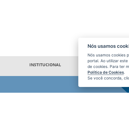
Nós usamos cooki
Nós usamos cookies p
portal. Ao utilizar es
INSTITUCIONAL
de cookies. Para ter 
Política de Cookies
.
Se você concorda, cl
AGÊNCIA DE DESENVOLVIMENTO
DAS MICRO E PEQUENAS EMPRESAS
E DO EMPREENDEDORISMO
(ADERES)
Av. Nossa Sra. da Penha, 714 - Edifício
RS Trade Tower - 5º Andar - Praia do