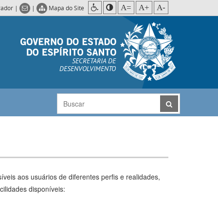
A=
A+
A-
rador
|
|
Mapa do Site
SECRETARIA DE
DESENVOLVIMENTO
veis aos usuários de diferentes perfis e realidades,
ilidades disponíveis: