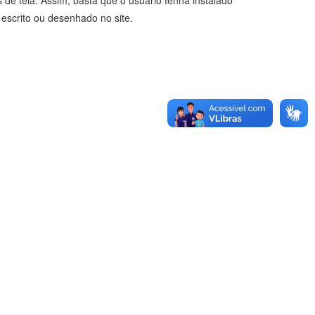
de tela. Assim, basta que o usuário tenha instalado
escrito ou desenhado no site.