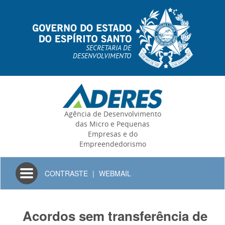
SECRETARIA DE
DESENVOLVIMENTO
Agência de Desenvolvimento
das Micro e Pequenas
Empresas e do
Empreendedorismo
Toggle
CONTRASTE
|
WEBMAIL
navigation
Acordos sem transferência de