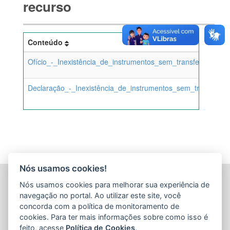
recurso
Conteúdo
Ofício_-_Inexistência_de_instrumentos_sem_transferência_f
Declaração_-_Inexistência_de_instrumentos_sem_transferênc
Nós usamos cookies!
AGÊNCIA DE DESENVOLVIMENTO DAS MICRO E
Nós usamos cookies para melhorar sua experiência de
PEQUENAS EMPRESAS E DO EMPREENDEDORISMO
navegação no portal. Ao utilizar este site, você
(ADERES)
concorda com a política de monitoramento de
Av. Nossa Sra. da Penha, 714 - Edifício RS Trade Tower - 5º
cookies. Para ter mais informações sobre como isso é
Andar - Praia do Canto
feito, acesse
Política de Cookies
.