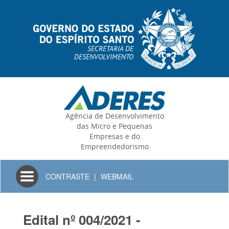
SECRETARIA DE
DESENVOLVIMENTO
Agência de Desenvolvimento
das Micro e Pequenas
Empresas e do
Empreendedorismo
Toggle
CONTRASTE
|
WEBMAIL
navigation
Edital nº 004/2021 -