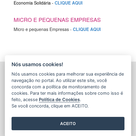
Economia Solidária -
CLIQUE AQUI
MICRO E PEQUENAS EMPRESAS
Micro e pequenas Empresas -
CLIQUE AQUI
Nós usamos cookies!
AGÊNCIA DE DESENVOLVIMENTO DAS MICRO E
Nós usamos cookies para melhorar sua experiência de
PEQUENAS EMPRESAS E DO EMPREENDEDORISMO
navegação no portal. Ao utilizar este site, você
(ADERES)
concorda com a política de monitoramento de
Av. Nossa Sra. da Penha, 714 - Edifício RS Trade Tower - 5º
cookies. Para ter mais informações sobre como isso é
Andar - Praia do Canto
feito, acesse
Política de Cookies
.
CEP: 29055-130 - Vitória / ES
Se você concorda, clique em ACEITO.
Tel.: 27 3636-8552
E-mail:
gabinete@aderes.es.gov.br
ACEITO