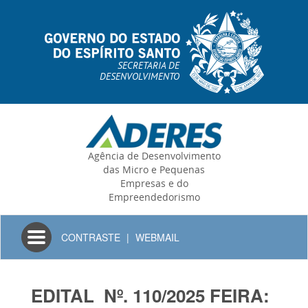
SECRETARIA DE
DESENVOLVIMENTO
Agência de Desenvolvimento
das Micro e Pequenas
Empresas e do
Empreendedorismo
Toggle
CONTRASTE
|
WEBMAIL
navigation
EDITAL Nº. 110/2025 FEIRA: