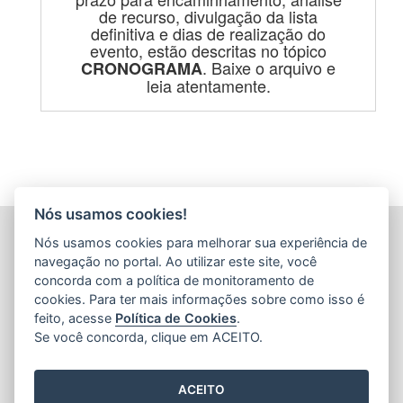
de recurso, divulgação da lista
definitiva e dias de realização do
evento, estão descritas no tópico
. Baixe o arquivo e
CRONOGRAMA
leia atentamente.
Nós usamos cookies!
AGÊNCIA DE DESENVOLVIMENTO DAS MICRO E
Nós usamos cookies para melhorar sua experiência de
PEQUENAS EMPRESAS E DO EMPREENDEDORISMO
navegação no portal. Ao utilizar este site, você
(ADERES)
concorda com a política de monitoramento de
Av. Nossa Sra. da Penha, 714 - Edifício RS Trade Tower - 5º
cookies. Para ter mais informações sobre como isso é
Andar - Praia do Canto
feito, acesse
Política de Cookies
.
CEP: 29055-130 - Vitória / ES
Se você concorda, clique em ACEITO.
Tel.: 27 3636-8552
E-mail:
gabinete@aderes.es.gov.br
ACEITO