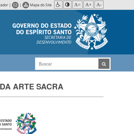
A=
A+
A-
rador
|
|
Mapa do Site
SECRETARIA DE
DESENVOLVIMENTO
ÃO DA ARTE SACRA