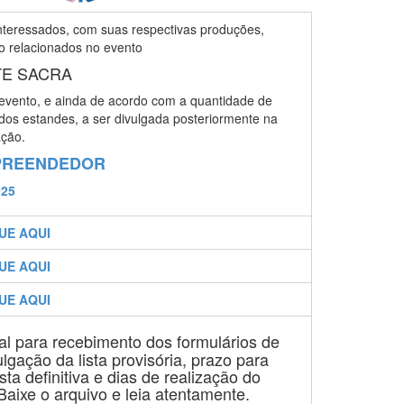
nteressados, com suas respectivas produções,
o relacionados no evento
TE SACRA
 evento, e ainda de acordo com a quantidade de
dos estandes, a ser divulgada posteriormente na
ação.
MPREENDEDOR
025
UE AQUI
UE AQUI
UE AQUI
nal para recebimento dos formulários de
gação da lista provisória, prazo para
ta definitiva e dias de realização do
 Baixe o arquivo e leia atentamente.