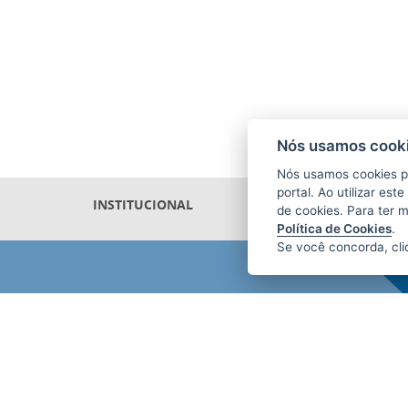
Nós usamos cooki
Nós usamos cookies p
portal. Ao utilizar es
INSTITUCIONAL
de cookies. Para ter 
Política de Cookies
.
Se você concorda, cl
AGÊNCIA DE DESENVOLVIMENTO
DAS MICRO E PEQUENAS EMPRESAS
E DO EMPREENDEDORISMO
(ADERES)
Av. Nossa Sra. da Penha, 714 - Edifício
RS Trade Tower - 5º Andar - Praia do