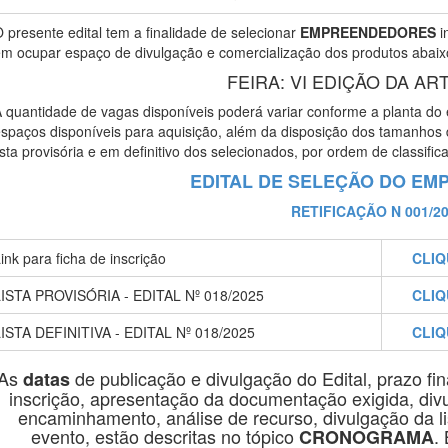
 presente edital tem a finalidade de selecionar
EMPREENDEDORES
i
m ocupar espaço de divulgação e comercialização dos produtos abaix
FEIRA: VI EDIÇÃO DA AR
 quantidade de vagas disponíveis poderá variar conforme a planta do
spaços disponíveis para aquisição, além da disposição dos tamanhos 
ista provisória e em definitivo dos selecionados, por ordem de classific
EDITAL DE SELEÇÃO DO E
RETIFICAÇÃO N 001/2
ink para ficha de inscrição
CLIQ
ISTA PROVISÓRIA - EDITAL Nº 018/2025
CLIQ
ISTA DEFINITIVA - EDITAL Nº 018/2025
CLIQ
As
de publicação e divulgação do Edital, prazo fi
datas
inscrição, apresentação da documentação exigida, divul
encaminhamento, análise de recurso, divulgação da lis
evento, estão descritas no tópico
.
CRONOGRAMA