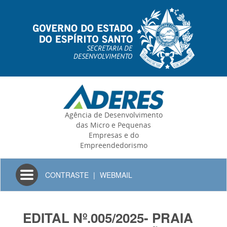
SECRETARIA DE
DESENVOLVIMENTO
Agência de Desenvolvimento
das Micro e Pequenas
Empresas e do
Empreendedorismo
Toggle
CONTRASTE
|
WEBMAIL
navigation
EDITAL Nº.005/2025- PRAIA