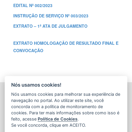
EDITAL Nº 002/2023
INSTRUÇÃO DE SERVIÇO Nº 003/2023
EXTRATO – 1ª ATA DE JULGAMENTO
EXTRATO HOMOLOGAÇÃO DE RESULTADO FINAL E
CONVOCAÇÃO
Nós usamos cookies!
AGÊNCIA DE DESENVOLVIMENTO DAS MICRO E
Nós usamos cookies para melhorar sua experiência de
PEQUENAS EMPRESAS E DO EMPREENDEDORISMO
navegação no portal. Ao utilizar este site, você
(ADERES)
concorda com a política de monitoramento de
Av. Nossa Sra. da Penha, 714 - Edifício RS Trade Tower - 5º
cookies. Para ter mais informações sobre como isso é
Andar - Praia do Canto
feito, acesse
Política de Cookies
.
CEP: 29055-130 - Vitória / ES
Se você concorda, clique em ACEITO.
Tel.: 27 3636-8552