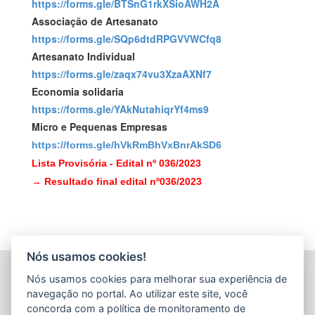
https://forms.gle/BTSnG1rkXSioAWH2A
Associação de Artesanato
https://forms.gle/SQp6dtdRPGVVWCfq8
Artesanato Individual
https://forms.gle/zaqx74vu3XzaAXNf7
Economia solidaria
https://forms.gle/YAkNutahiqrYf4ms9
Micro e Pequenas Empresas
https://forms.gle/hVkRmBhVxBnrAkSD6
Lista Provisória
- Edital nº 036/2023
→
Resultado final edital nº036/2023
Nós usamos cookies!
AGÊNCIA DE DESENVOLVIMENTO DAS MICRO E
Nós usamos cookies para melhorar sua experiência de
PEQUENAS EMPRESAS E DO EMPREENDEDORISMO
navegação no portal. Ao utilizar este site, você
(ADERES)
concorda com a política de monitoramento de
Av. Nossa Sra. da Penha, 714 - Edifício RS Trade Tower - 5º