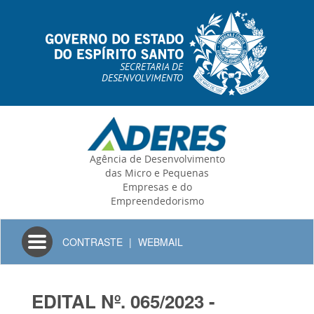
SECRETARIA DE
DESENVOLVIMENTO
Agência de Desenvolvimento
das Micro e Pequenas
Empresas e do
Empreendedorismo
Toggle
CONTRASTE
|
WEBMAIL
navigation
EDITAL Nº. 065/2023 -