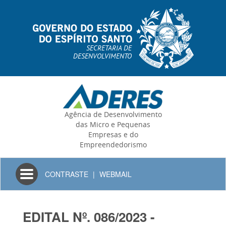
SECRETARIA DE
DESENVOLVIMENTO
Agência de Desenvolvimento
das Micro e Pequenas
Empresas e do
Empreendedorismo
Toggle
CONTRASTE
|
WEBMAIL
navigation
EDITAL Nº. 086/2023 -