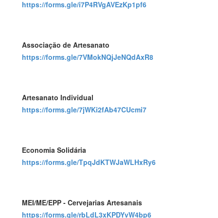
https://forms.gle/i7P4RVgAVEzKp1pf6
Associação de Artesanato
https://forms.gle/7VMokNQjJeNQdAxR8
Artesanato Individual
https://forms.gle/7jWKi2fAb47CUcmi7
Economia Solidária
https://forms.gle/TpqJdKTWJaWLHxRy6
MEI/ME/EPP - Cervejarias Artesanais
https://forms.gle/rbLdL3xKPDYvW4bp6